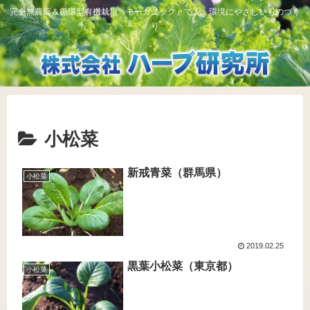
完全無農薬＆循環型有機栽培「モーガニック」で人、環境にやさしいものづく
り
小松菜
新戒青菜（群馬県）
小松菜
2019.02.25
黒葉小松菜（東京都）
小松菜