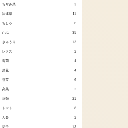
ちぢみ菜
3
法連草
11
ちしゃ
6
かぶ
35
きゅうり
13
レタス
2
春菊
4
菜花
4
雪菜
6
高菜
2
豆類
21
トマト
8
人参
2
茄子
13