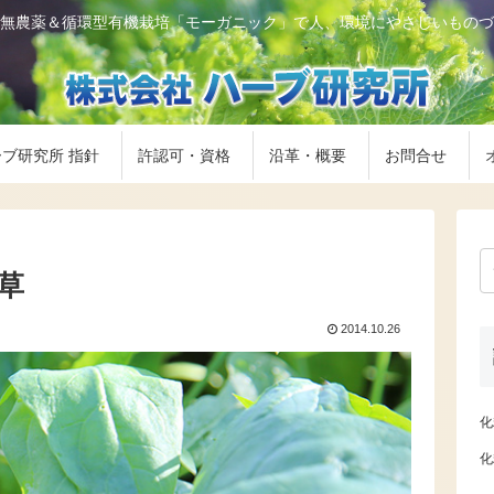
無農薬＆循環型有機栽培「モーガニック」で人、環境にやさしいものづ
ブ研究所 指針
許認可・資格
沿革・概要
お問合せ
連草
2014.10.26
化
化