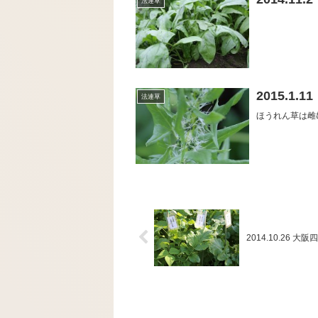
法連草
2015.1
法連草
ほうれん草は雌
2014.10.26 