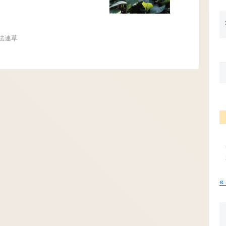
法連草
«