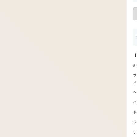
【
新
フ
ス
ベ
ハ
ド
ソ
ナ