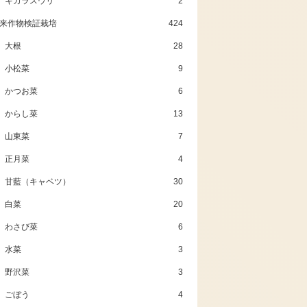
キカラスウリ
2
来作物検証栽培
424
大根
28
小松菜
9
かつお菜
6
からし菜
13
山東菜
7
正月菜
4
甘藍（キャベツ）
30
白菜
20
わさび菜
6
水菜
3
野沢菜
3
ごぼう
4