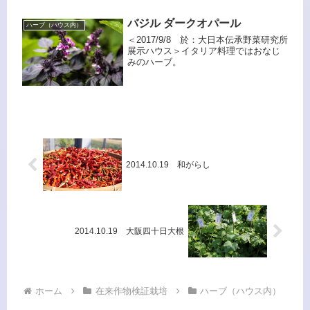
バジル ダークオパール
ハーブ（ハウス内）
＜2017/9/8 於：大日本伝承野菜研究所
展示ハウス＞イタリア料理ではおなじ
みのハーブ。
2014.10.19 和がらし
2014.10.19 大阪四十日大根
ホーム
在来作物検証栽培
ハーブ（ハウス内）