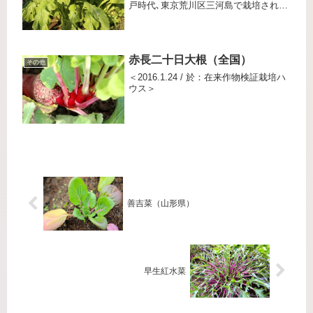
戸時代､東京荒川区三河島で栽培され主
に漬物用にされていたが昭和初期に栽
培のしやすい白菜が主流になり絶滅｡仙
台藩の足軽が、種子を江戸から仙台に
持ち帰り｢仙台芭蕉菜｣として...
赤長二十日大根（全国）
その他
＜2016.1.24 / 於：在来作物検証栽培ハ
ウス＞
善吉菜（山形県）
早生紅水菜