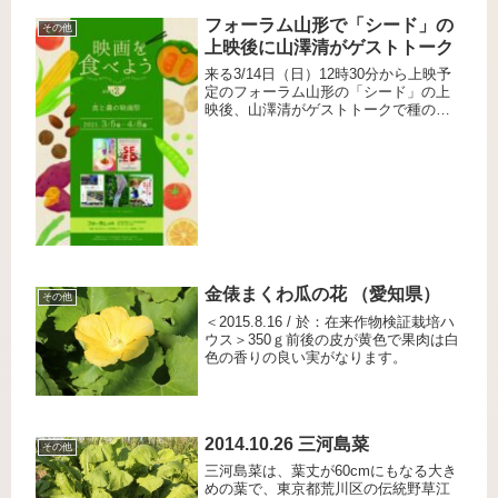
フォーラム山形で「シード」の
その他
上映後に山澤清がゲストトーク
来る3/14日（日）12時30分から上映予
定のフォーラム山形の「シード」の上
映後、山澤清がゲストトークで種の話
をすることに決定いたしました。ご都
合が付きましたらご覧いただければ幸
いです。▲フォーラム山形で「食と農
の映画祭」を開催しています。...
金俵まくわ瓜の花 （愛知県）
その他
＜2015.8.16 / 於：在来作物検証栽培ハ
ウス＞350ｇ前後の皮が黄色で果肉は白
色の香りの良い実がなります。
2014.10.26 三河島菜
その他
三河島菜は、葉丈が60cmにもなる大き
めの葉で、東京都荒川区の伝統野草江