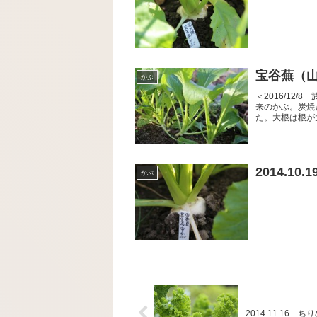
宝谷蕪（
かぶ
＜2016/12
来のかぶ。炭焼
た。大根は根が
2014.1
かぶ
2014.11.16 