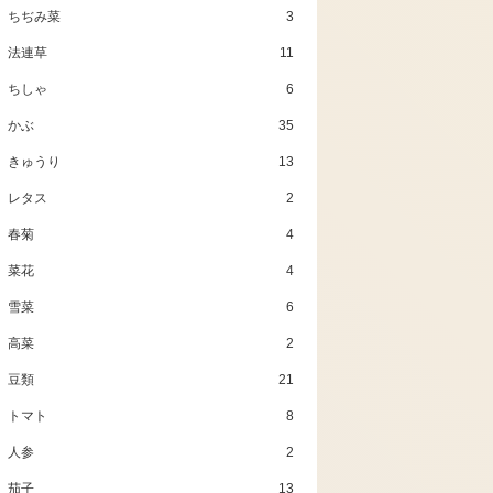
ちぢみ菜
3
法連草
11
ちしゃ
6
かぶ
35
きゅうり
13
レタス
2
春菊
4
菜花
4
雪菜
6
高菜
2
豆類
21
トマト
8
人参
2
茄子
13