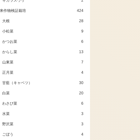
キカラスウリ
2
来作物検証栽培
424
大根
28
小松菜
9
かつお菜
6
からし菜
13
山東菜
7
正月菜
4
甘藍（キャベツ）
30
白菜
20
わさび菜
6
水菜
3
野沢菜
3
ごぼう
4