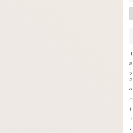
【
新
フ
ス
ベ
ハ
ド
ソ
ナ