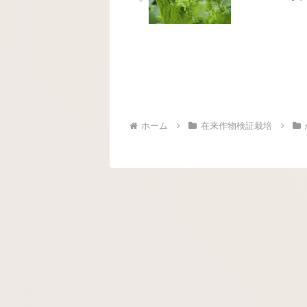
ホーム
在来作物検証栽培