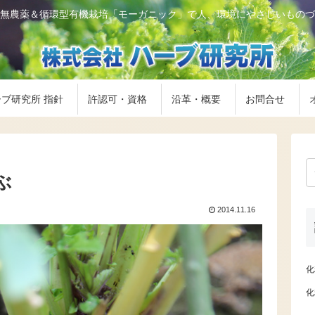
無農薬＆循環型有機栽培「モーガニック」で人、環境にやさしいものづ
ブ研究所 指針
許認可・資格
沿革・概要
お問合せ
ぶ
2014.11.16
化
化