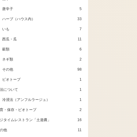
唐辛子
5
ハーブ（ハウス内）
33
いも
7
西瓜・瓜
11
穀類
6
ネギ類
2
その他
98
ビオトープ
1
法について
1
冷浸法（アンフルラージュ）
1
育・保存・ビオトープ
2
ジタイムレストラン「土遊農」
16
の他
11