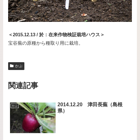
＜2015.12.13 / 於：在来作物検証栽培ハウス＞
宝谷蕪の原種から種取り用に栽培。
かぶ
関連記事
2014.12.20 津田長蕪（島根
かぶ
県）