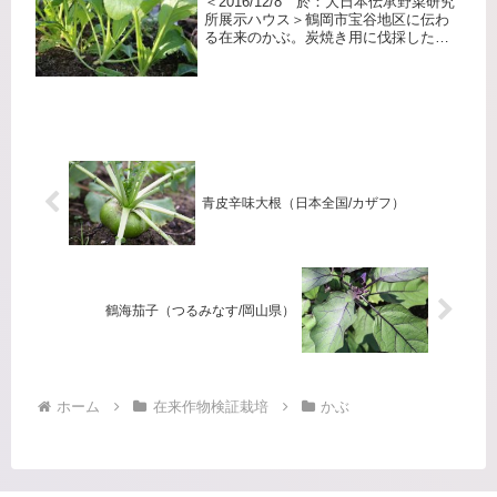
＜2016/12/8 於：大日本伝承野菜研究
所展示ハウス＞鶴岡市宝谷地区に伝わ
る在来のかぶ。炭焼き用に伐採した跡
地を利用して、冬の保存食用に栽培さ
れていました。大根は根が大きくなる
が、蕪は根と茎の間が大きくなるとの
ことです。
青皮辛味大根（日本全国/カザフ）
鶴海茄子（つるみなす/岡山県）
ホーム
在来作物検証栽培
かぶ